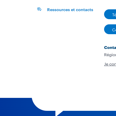
Ressources et contacts
T
C
Conta
Régio
Je co