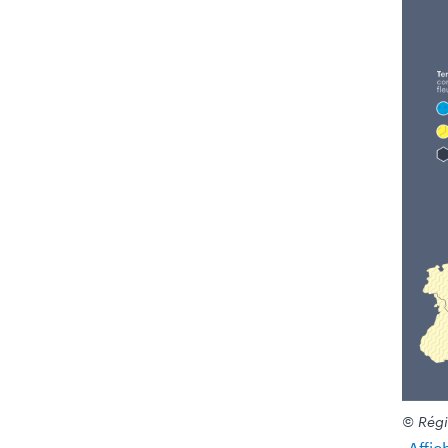
© Régi
Affic