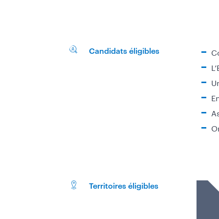
Co
Candidats éligibles
L’
Un
En
As
O
Territoires éligibles