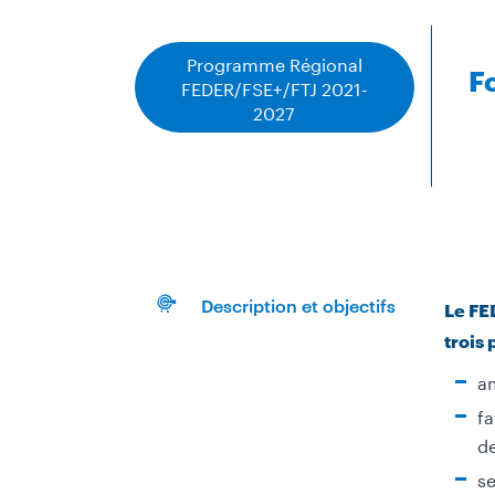
Programme Régional
F
FEDER/FSE+/FTJ 2021-
2027
Description et objectifs
Le FED
trois 
am
fa
de
se