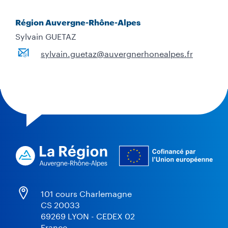
Région Auvergne-Rhône-Alpes
Sylvain GUETAZ
sylvain.guetaz@auvergnerhonealpes.fr
101 cours Charlemagne
CS 20033
69269 LYON - CEDEX 02
France