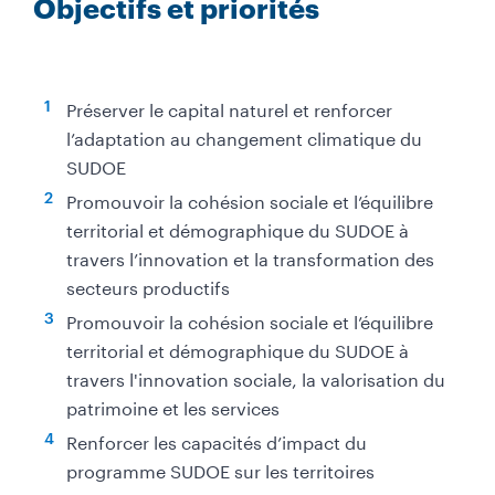
Objectifs et priorités
i
e
u
d
Préserver le capital naturel et renforcer
e
l’adaptation au changement climatique du
p
SUDOE
a
Promouvoir la cohésion sociale et l’équilibre
g
territorial et démographique du SUDOE à
e
travers l’innovation et la transformation des
-
secteurs productifs
C
Promouvoir la cohésion sociale et l’équilibre
o
territorial et démographique du SUDOE à
l
travers l'innovation sociale, la valorisation du
o
patrimoine et les services
n
n
Renforcer les capacités d’impact du
e
programme SUDOE sur les territoires
p