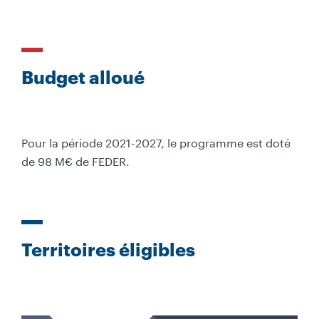
a
B
t
a
i
s
Budget alloué
e
o
d
n
e
p
Pour la période 2021-2027, le programme est doté
a
de 98 M€ de FEDER.
g
e
-
T
o
Territoires éligibles
u
t
e
l