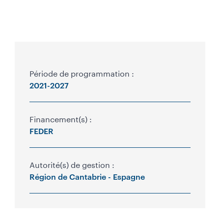
r
i
n
c
i
Période de programmation :
p
P
2021-2027
a
r
l
e
o
Financement(s) :
(
FEDER
g
g
r
a
Autorité(s) de gestion :
u
a
Région de Cantabrie - Espagne
c
m
h
m
e
)