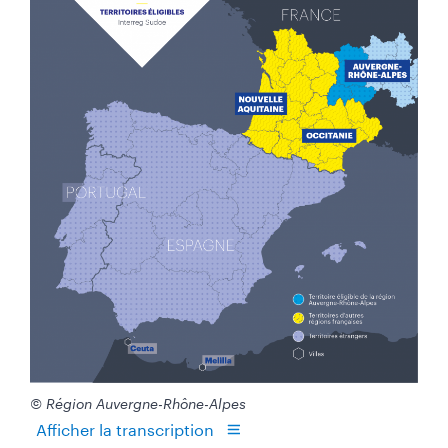
a
r
g
e
u
r
© Région Auvergne-Rhône-Alpes
Afficher la transcription