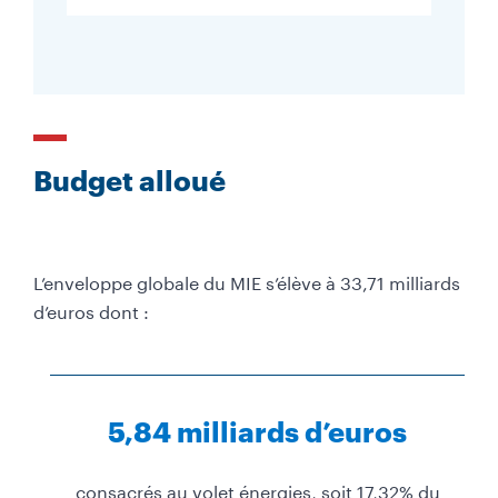
r
g
e
u
r
Budget alloué
L’enveloppe globale du MIE s’élève à 33,71 milliards
d’euros dont :
5,84 milliards d’euros
consacrés au volet énergies, soit 17,32% du