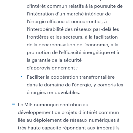
d'intérêt commun relatifs à la poursuite de
r
l'intégration d'un marché intérieur de
i
l'énergie efficace et concurrentiel, à
n
l'interopérabilité des réseaux par-delà les
c
frontières et les secteurs, à la facilitation
i
de la décarbonisation de l'économie, à la
p
promotion de l'efficacité énergétique et à
a
la garantie de la sécurité
l
d'approvisionnement ;
e
Faciliter la coopération transfrontalière
(
dans le domaine de l'énergie, y compris les
g
énergies renouvelables.
a
u
Le MIE numérique contribue au
c
développement de projets d’intérêt commun
h
liés au déploiement de réseaux numériques à
e
très haute capacité répondant aux impératifs
)