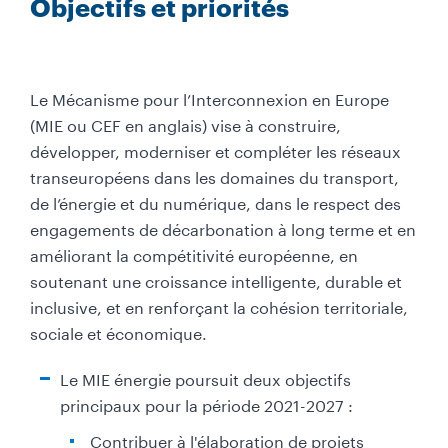
Objectifs et priorités
i
e
u
d
Le Mécanisme pour l’Interconnexion en Europe
e
(MIE ou CEF en anglais) vise à construire,
p
développer, moderniser et compléter les réseaux
a
transeuropéens dans les domaines du transport,
g
de l’énergie et du numérique, dans le respect des
e
engagements de décarbonation à long terme et en
-
améliorant la compétitivité européenne, en
C
soutenant une croissance intelligente, durable et
o
inclusive, et en renforçant la cohésion territoriale,
l
sociale et économique.
o
n
Le MIE énergie poursuit deux objectifs
n
principaux pour la période 2021-2027 :
e
Contribuer à l'élaboration de projets
p