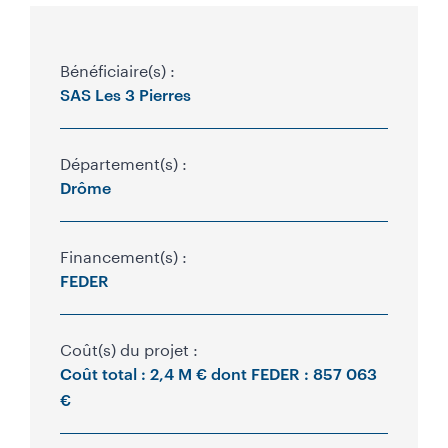
Bénéficiaire(s) :
P
SAS Les 3 Pierres
r
o
Département(s) :
Drôme
g
r
Financement(s) :
a
FEDER
m
m
Coût(s) du projet :
a
Coût total : 2,4 M € dont FEDER : 857 063
€
t
i