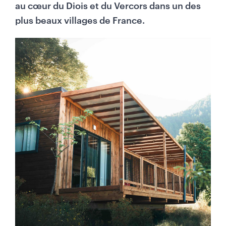
au cœur du Diois et du Vercors dans un des
plus beaux villages de France.
M
i
l
i
e
u
d
e
p
a
g
e
-
C
o