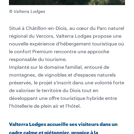
l
o
© Valterra Lodges
n
Situé à Châtillon-en-Diois, au cœur du Parc naturel
n
régional du Vercors, Valterra Lodges propose une
e
nouvelle expérience d'hébergement touristique où
p
le confort Premium rencontre une approche
r
responsable du tourisme.
i
Implanté sur le domaine familial, entouré de
n
montagnes, de vignobles et d'espaces naturels
c
préservés, le projet s'inscrit dans une volonté forte
i
de valoriser le territoire du Diois tout en
p
développant une offre touristique hybride entre
a
l'hôtellerie de plein air et l'hôtel.
l
e
(
Valterra Lodges accueille ses visiteurs dans un
g
cadre calme et piétonnier, propice à la