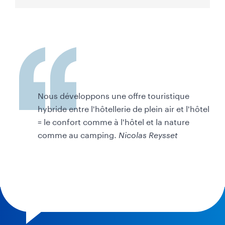
o
n
B
a
s
e
Nous développons une offre touristique
d
hybride entre l'hôtellerie de plein air et l'hôtel
e
= le confort comme à l'hôtel et la nature
p
comme au camping.
Nicolas Reysset
a
g
e
-
T
o
u