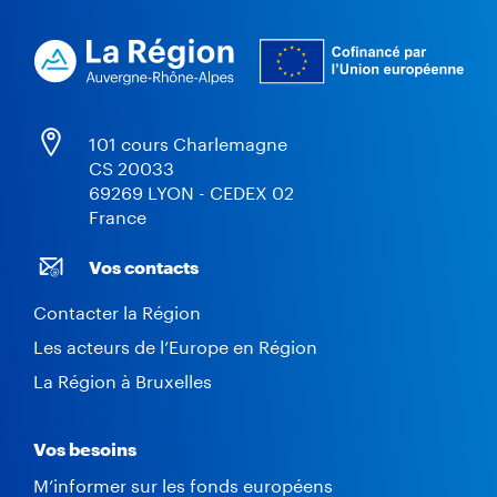
t
e
l
a
r
101 cours Charlemagne
CS 20033
g
69269 LYON - CEDEX 02
e
France
u
r
Vos contacts
Contacter la Région
Les acteurs de l’Europe en Région
La Région à Bruxelles
Vos besoins
M’informer sur les fonds européens