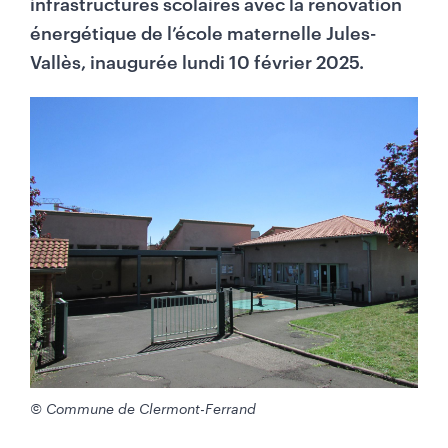
infrastructures scolaires avec la rénovation
énergétique de l’école maternelle Jules-
Vallès, inaugurée lundi 10 février 2025.
M
i
l
i
e
u
d
e
p
a
g
e
-
© Commune de Clermont-Ferrand
C