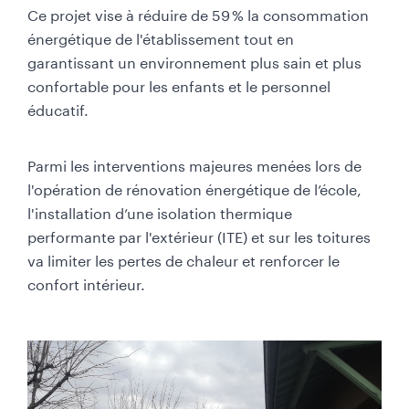
o
Ce projet vise à réduire de 59 % la consommation
l
énergétique de l'établissement tout en
o
garantissant un environnement plus sain et plus
n
confortable pour les enfants et le personnel
n
éducatif.
e
p
Parmi les interventions majeures menées lors de
r
l'opération de rénovation énergétique de l’école,
i
l'installation d’une isolation thermique
n
performante par l'extérieur (ITE) et sur les toitures
c
va limiter les pertes de chaleur et renforcer le
i
confort intérieur.
p
a
l
e
(