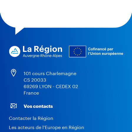
e
u
r
101 cours Charlemagne
CS 20033
69269 LYON - CEDEX 02
France
Vos contacts
Contacter la Région
Les acteurs de l’Europe en Région