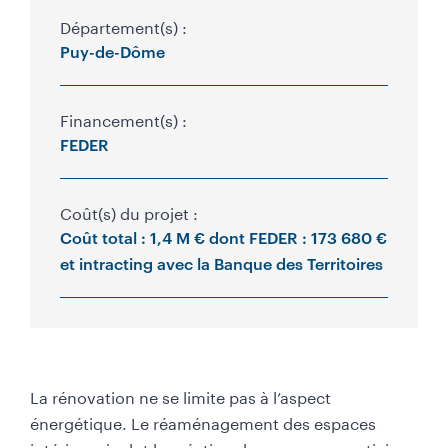
o
Département(s) :
Puy-de-Dôme
g
r
Financement(s) :
a
FEDER
m
m
Coût(s) du projet :
a
Coût total : 1,4 M € dont FEDER : 173 680 €
et intracting avec la Banque des Territoires
t
i
o
n
B
La rénovation ne se limite pas à l’aspect
a
énergétique. Le réaménagement des espaces
s
intérieurs inclut la création de nouveaux vestiaires,