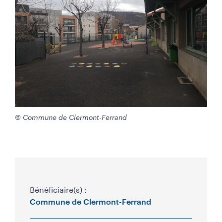
g
a
u
c
h
e
)
© Commune de Clermont-Ferrand
Bénéficiaire(s) :
P
Commune de Clermont-Ferrand
r