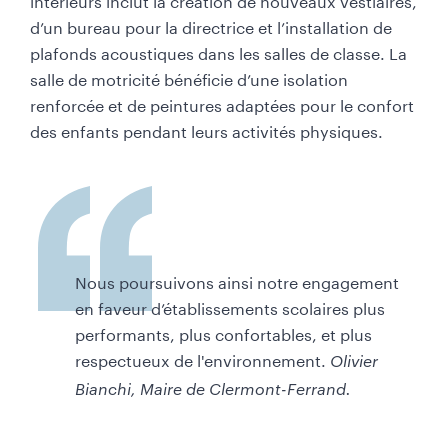
e
d’un bureau pour la directrice et l’installation de
d
plafonds acoustiques dans les salles de classe. La
e
salle de motricité bénéficie d’une isolation
p
renforcée et de peintures adaptées pour le confort
a
des enfants pendant leurs activités physiques.
g
e
-
T
o
u
Nous poursuivons ainsi notre engagement
t
en faveur d’établissements scolaires plus
e
performants, plus confortables, et plus
l
respectueux de l'environnement.
Olivier
a
Bianchi, Maire de Clermont-Ferrand.
r
g