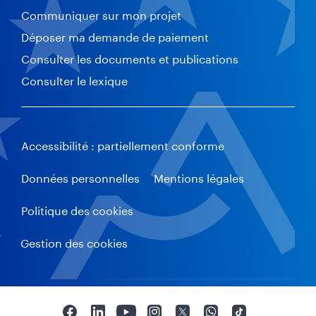
Communiquer sur mon projet
Déposer ma demande de paiement
Consulter les documents et publications
Consulter le lexique
Accessibilité : partiellement conforme
Données personnelles
Mentions légales
Politique des cookies
Gestion des cookies
F
L
Y
I
T
W
T