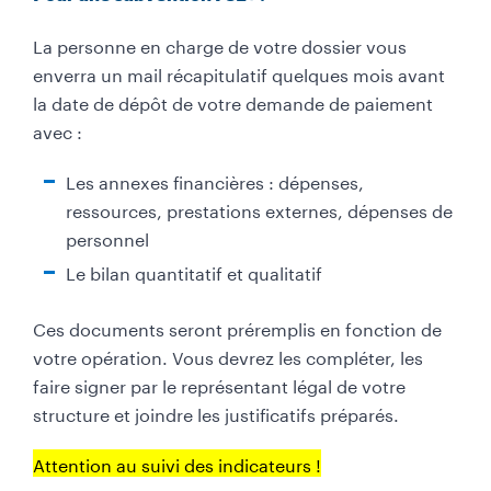
e
La personne en charge de votre dossier vous
x
enverra un mail récapitulatif quelques mois avant
t
la date de dépôt de votre demande de paiement
e
avec :
(
c
Les annexes financières : dépenses,
o
ressources, prestations externes, dépenses de
l
personnel
o
Le bilan quantitatif et qualitatif
n
n
Ces documents seront préremplis en fonction de
e
votre opération. Vous devrez les compléter, les
2
faire signer par le représentant légal de votre
)
structure et joindre les justificatifs préparés.
Attention au suivi des indicateurs !