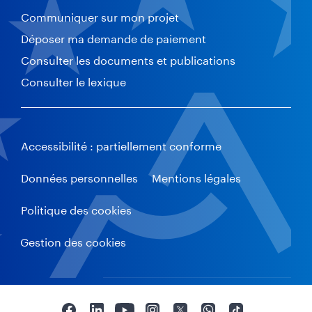
Communiquer sur mon projet
Déposer ma demande de paiement
Consulter les documents et publications
Consulter le lexique
Accessibilité : partiellement conforme
Données personnelles
Mentions légales
Politique des cookies
Gestion des cookies
F
L
Y
I
T
W
T