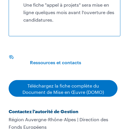
i
Une fiche "appel à projets" sera mise en
o
ligne quelques mois avant l'ouverture des
n
candidatures.
s
Ressources et contacts
Téléchargez la fiche complète du
Document de Mise en Œuvre (DOMO)
Contactez l'autorité de Gestion
Région Auvergne-Rhône-Alpes | Direction des
Fonds Européens