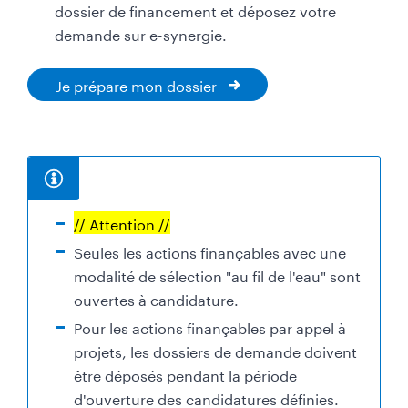
dossier de financement et déposez votre
demande sur e-synergie.
Je prépare mon dossier
I
// Attention //
n
Seules les actions finançables avec une
f
modalité de sélection "au fil de l'eau" sont
o
ouvertes à candidature.
r
Pour les actions finançables par appel à
m
projets, les dossiers de demande doivent
a
être déposés pendant la période
t
d'ouverture des candidatures définies.