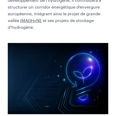
structurer un corridor énergétique d’envergure
européenne, intégrant ainsi le projet de grande-
vallée
IMAGHyNE
et ses projets de stockage
d’hydrogène.