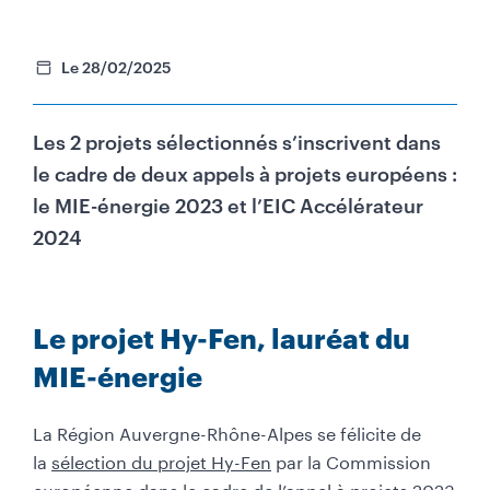
Le 28/02/2025
Les 2 projets sélectionnés s’inscrivent dans
le cadre de deux appels à projets européens :
le MIE-énergie 2023 et l’EIC Accélérateur
2024
C
o
n
Le projet Hy-Fen, lauréat du
t
MIE-énergie
e
n
La Région Auvergne-Rhône-Alpes se félicite de
u
la
sélection du projet Hy-Fen
par la Commission
européenne dans le cadre de l’appel à projets 2023